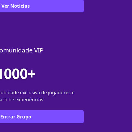
Ver Notícias
Comunidade VIP
1000+
unidade exclusiva de jogadores e
rtilhe experiências!
Entrar Grupo