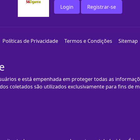
Login
Registrar-se
Políticas de Privacidade
Termos e Condições
Sitemap
de
usuários e está empenhada em proteger todas as informaçõ
os coletados são utilizados exclusivamente para fins de m