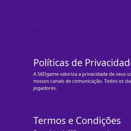
Políticas de Privacida
A 56Dgame valoriza a privacidade de seus 
nossos canais de comunicação. Todos os dad
jogadores.
Termos e Condições