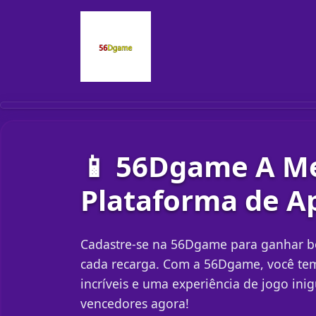
📱 56Dgame A M
Plataforma de A
Cadastre-se na 56Dgame para ganhar b
cada recarga. Com a 56Dgame, você te
incríveis e uma experiência de jogo inig
vencedores agora!