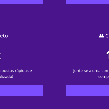
reto
👥 
t
espostas rápidas e
Junte-se a uma com
lizado!
compa
e