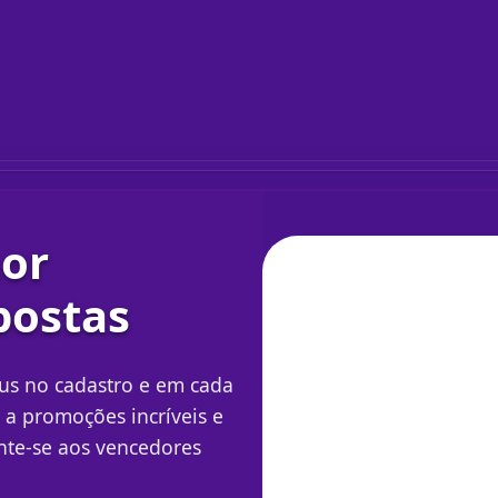
hor
postas
us no cadastro e em cada
 a promoções incríveis e
unte-se aos vencedores