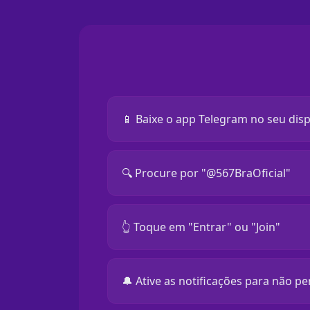
📱 Baixe o app Telegram no seu disp
🔍 Procure por "@567BraOficial"
👆 Toque em "Entrar" ou "Join"
🔔 Ative as notificações para não p