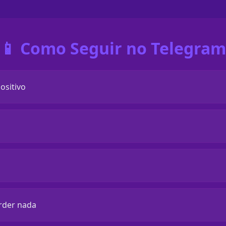
📱 Como Seguir no Telegram
ositivo
erder nada