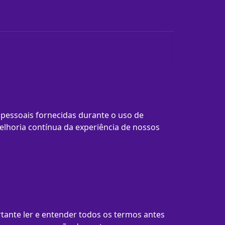
 pessoais fornecidas durante o uso de
elhoria contínua da experiência de nossos
tante ler e entender todos os termos antes