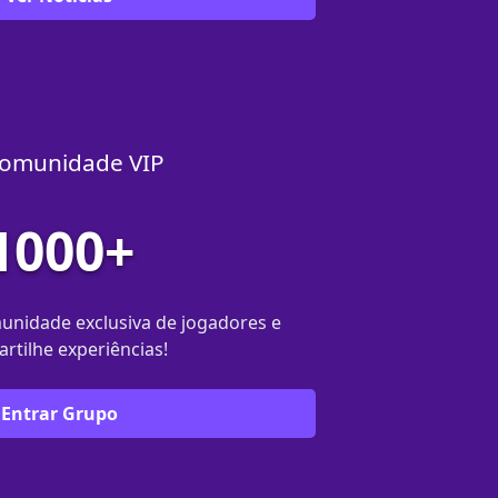
Comunidade VIP
1000+
unidade exclusiva de jogadores e
rtilhe experiências!
Entrar Grupo