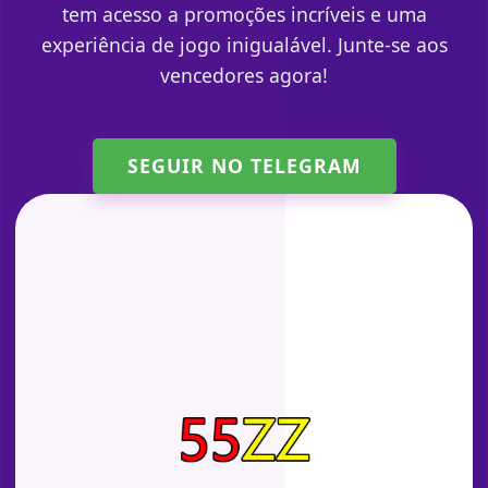
tem acesso a promoções incríveis e uma
experiência de jogo inigualável. Junte-se aos
vencedores agora!
SEGUIR NO TELEGRAM