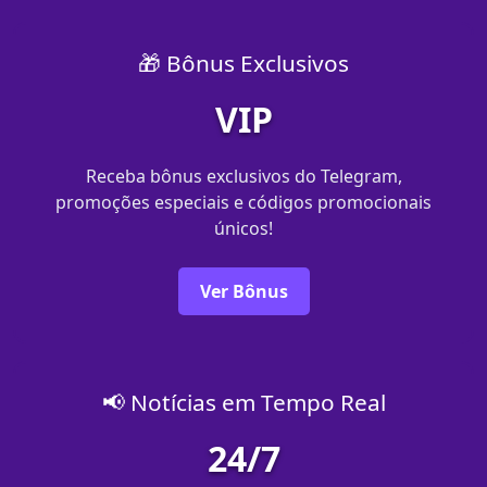
🎁 Bônus Exclusivos
VIP
Receba bônus exclusivos do Telegram,
promoções especiais e códigos promocionais
únicos!
Ver Bônus
📢 Notícias em Tempo Real
24/7