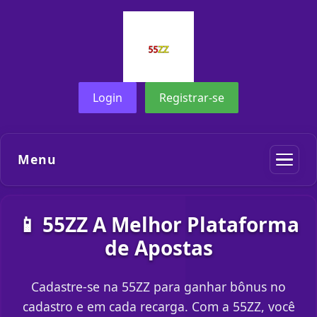
Login
Registrar-se
Menu
📱 55ZZ A Melhor Plataforma
de Apostas
Cadastre-se na 55ZZ para ganhar bônus no
cadastro e em cada recarga. Com a 55ZZ, você