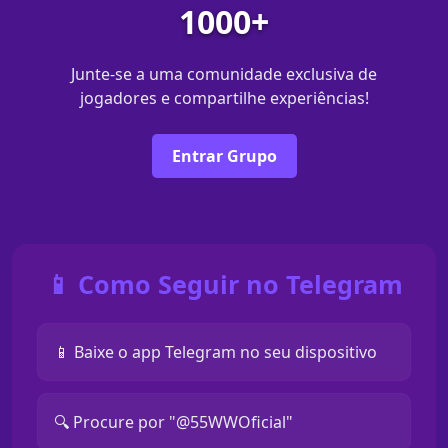
1000+
Junte-se a uma comunidade exclusiva de
jogadores e compartilhe experiências!
Entrar Grupo
📱 Como Seguir no Telegram
📱 Baixe o app Telegram no seu dispositivo
🔍 Procure por "@55WWOficial"