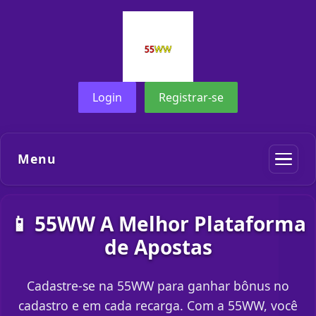
Login
Registrar-se
Menu
📱 55WW A Melhor Plataforma
de Apostas
Cadastre-se na 55WW para ganhar bônus no
cadastro e em cada recarga. Com a 55WW, você