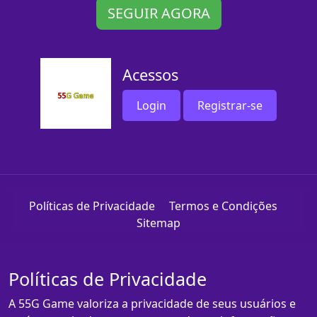
SEGUIR AGORA
Acessos
Login
Registrar-se
Políticas de Privacidade
Termos e Condições
Sitemap
Políticas de Privacidade
A 55G Game valoriza a privacidade de seus usuários e