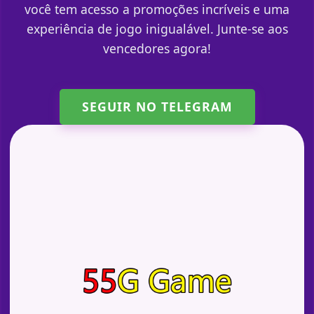
você tem acesso a promoções incríveis e uma
experiência de jogo inigualável. Junte-se aos
vencedores agora!
SEGUIR NO TELEGRAM