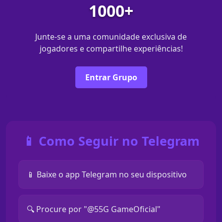
1000+
Junte-se a uma comunidade exclusiva de
jogadores e compartilhe experiências!
Entrar Grupo
📱 Como Seguir no Telegram
📱 Baixe o app Telegram no seu dispositivo
🔍 Procure por "@55G GameOficial"