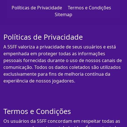
Políticas de Privacidade
Termos e Condições
Sitemap
Políticas de Privacidade
A 55FF valoriza a privacidade de seus usuários e está
empenhada em proteger todas as informações
pessoais fornecidas durante o uso de nossos canais de
comunicação. Todos os dados coletados são utilizados
exclusivamente para fins de melhoria contínua da
experiência de nossos jogadores.
Termos e Condições
Os usuários da 55FF concordam em respeitar todas as