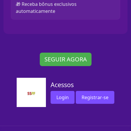
🎁 Receba bônus exclusivos
automaticamente
SEGUIR AGORA
Acessos
Login
Registrar-se