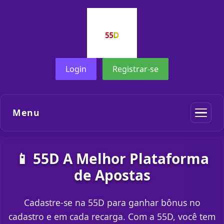
Login
Registrar-se
Menu
📱 55D A Melhor Plataforma
de Apostas
Cadastre-se na 55D para ganhar bônus no
cadastro e em cada recarga. Com a 55D, você tem