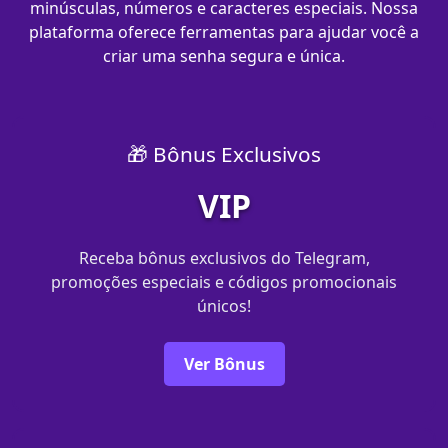
minúsculas, números e caracteres especiais. Nossa
plataforma oferece ferramentas para ajudar você a
criar uma senha segura e única.
🎁 Bônus Exclusivos
VIP
Receba bônus exclusivos do Telegram,
promoções especiais e códigos promocionais
únicos!
Ver Bônus