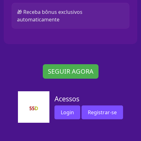
🎁 Receba bônus exclusivos
automaticamente
SEGUIR AGORA
Acessos
Login
Registrar-se