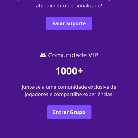
atendimento personalizado!
Falar Suporte
👥 Comunidade VIP
1000+
Junte-se a uma comunidade exclusiva de
jogadores e compartilhe experiências!
Entrar Grupo