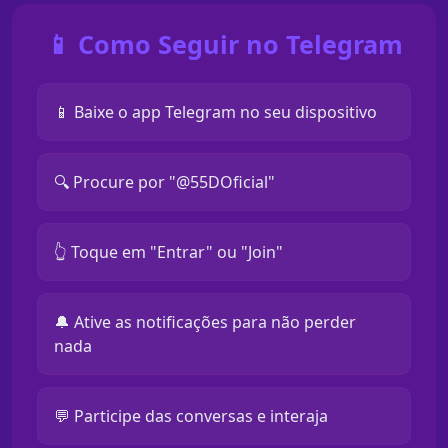
📱 Como Seguir no Telegram
📱 Baixe o app Telegram no seu dispositivo
🔍 Procure por "@55DOficial"
👆 Toque em "Entrar" ou "Join"
🔔 Ative as notificações para não perder
nada
💬 Participe das conversas e interaja