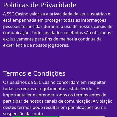
Políticas de Privacidade
A 55C Casino valoriza a privacidade de seus usuários e
está empenhada em proteger todas as informações
pessoais fornecidas durante o uso de nossos canais de
comunicação. Todos os dados coletados são utilizados
exclusivamente para fins de melhoria contínua da
experiência de nossos jogadores.
Termos e Condições
Os usuários da 55C Casino concordam em respeitar
todas as regras e regulamentos estabelecidos. É
importante ler e entender todos os termos antes de
participar de nossos canais de comunicação. A violação
destes termos pode resultar em penalizações ou na
suspensão da conta.