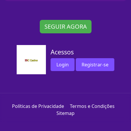
SEGUIR AGORA
Acessos
Login
Registrar-se
Políticas de Privacidade
Termos e Condições
Sitemap