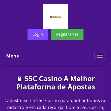
Login
Registrar-se
Menu
📱 55C Casino A Melhor
Plataforma de Apostas
Cadastre-se na 55C Casino para ganhar bônus no
cadastro e em cada recarga. Com a 55C Casino,