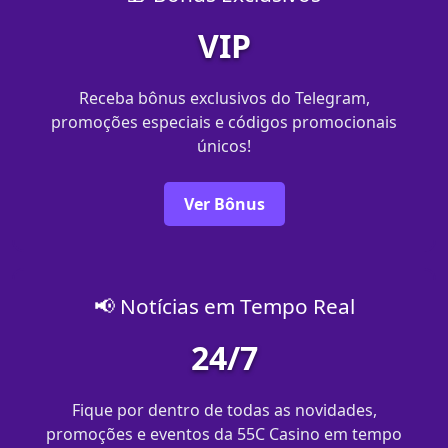
VIP
Receba bônus exclusivos do Telegram,
promoções especiais e códigos promocionais
únicos!
Ver Bônus
📢 Notícias em Tempo Real
24/7
Fique por dentro de todas as novidades,
promoções e eventos da 55C Casino em tempo