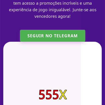
tem acesso a promoções incríveis e uma
experiência de jogo inigualável. Junte-se aos
vencedores agora!
SEGUIR NO TELEGRAM