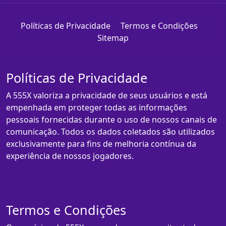
Políticas de Privacidade
Termos e Condições
Sitemap
Políticas de Privacidade
A 555X valoriza a privacidade de seus usuários e está
empenhada em proteger todas as informações
pessoais fornecidas durante o uso de nossos canais de
comunicação. Todos os dados coletados são utilizados
exclusivamente para fins de melhoria contínua da
experiência de nossos jogadores.
Termos e Condições