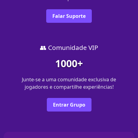
Falar Suporte
👥 Comunidade VIP
1000+
Junte-se a uma comunidade exclusiva de
jogadores e compartilhe experiências!
Entrar Grupo