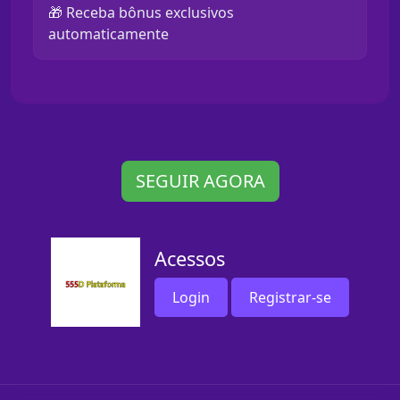
🎁 Receba bônus exclusivos
automaticamente
SEGUIR AGORA
Acessos
Login
Registrar-se