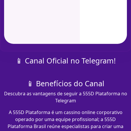
📱 Canal Oficial no Telegram!
📱 Benefícios do Canal
Descubra as vantagens de seguir a 555D Plataforma no
Telegram
A 555D Plataforma é um cassino online corporativo
operado por uma equipe profissional; a 555D
Plataforma Brasil reúne especialistas para criar uma