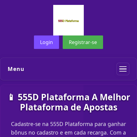
Login
Registrar-se
Menu
📱 555D Plataforma A Melhor
Plataforma de Apostas
Cadastre-se na 555D Plataforma para ganhar
bônus no cadastro e em cada recarga. Com a