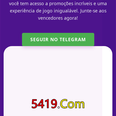
você tem acesso a promoções incríveis e uma
experiência de jogo inigualável. Junte-se aos
vencedores agora!
SEGUIR NO TELEGRAM