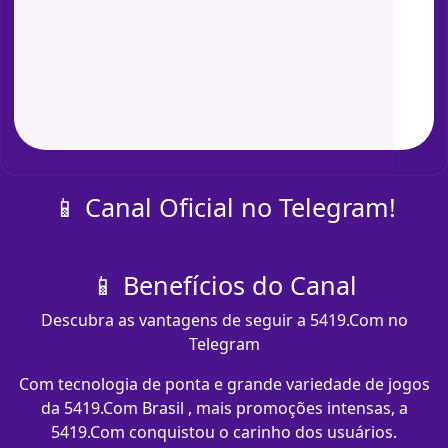
📱 Canal Oficial no Telegram!
📱 Benefícios do Canal
Descubra as vantagens de seguir a 5419.Com no
Telegram
Com tecnologia de ponta e grande variedade de jogos
da 5419.Com Brasil , mais promoções intensas, a
5419.Com conquistou o carinho dos usuários.