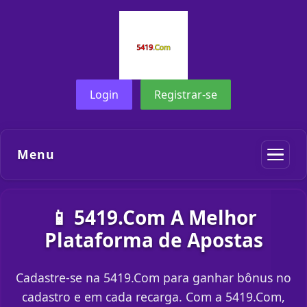
Login
Registrar-se
Menu
📱 5419.Com A Melhor
Plataforma de Apostas
Cadastre-se na 5419.Com para ganhar bônus no
cadastro e em cada recarga. Com a 5419.Com,