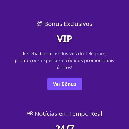
🎁 Bônus Exclusivos
VIP
Receba bônus exclusivos do Telegram,
promoções especiais e códigos promocionais
únicos!
Ver Bônus
📢 Notícias em Tempo Real
24/7