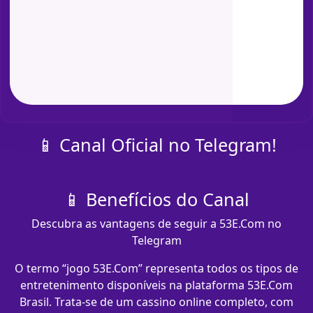
📱 Canal Oficial no Telegram!
📱 Benefícios do Canal
Descubra as vantagens de seguir a 53E.Com no
Telegram
O termo “jogo 53E.Com” representa todos os tipos de
entretenimento disponíveis na plataforma 53E.Com
Brasil. Trata-se de um cassino online completo, com