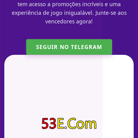
tem acesso a promoções incríveis e uma
experiência de jogo inigualável. Junte-se aos
vencedores agora!
SEGUIR NO TELEGRAM