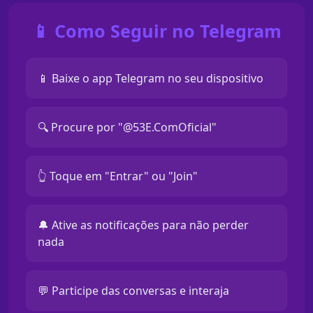
📱 Como Seguir no Telegram
📱 Baixe o app Telegram no seu dispositivo
🔍 Procure por "@53E.ComOficial"
👆 Toque em "Entrar" ou "Join"
🔔 Ative as notificações para não perder
nada
💬 Participe das conversas e interaja