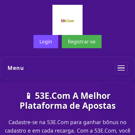
Login
Registrar-se
Menu
📱 53E.Com A Melhor
Plataforma de Apostas
Cadastre-se na 53E.Com para ganhar bônus no
cadastro e em cada recarga. Com a 53E.Com, você