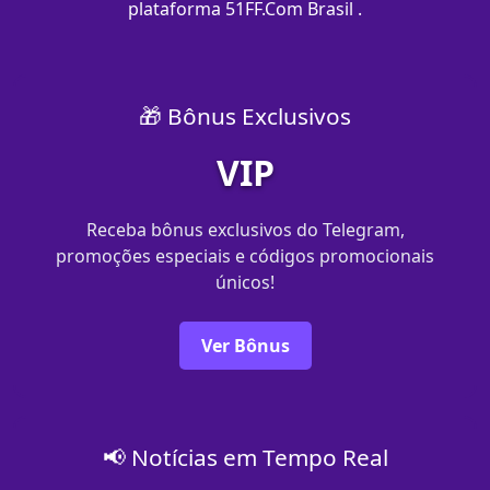
plataforma 51FF.Com Brasil .
🎁 Bônus Exclusivos
VIP
Receba bônus exclusivos do Telegram,
promoções especiais e códigos promocionais
únicos!
Ver Bônus
📢 Notícias em Tempo Real