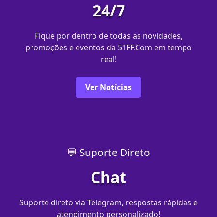
24/7
Fique por dentro de todas as novidades,
promoções e eventos da 51FF.Com em tempo
real!
Ver Notícias
💬 Suporte Direto
Chat
Suporte direto via Telegram, respostas rápidas e
atendimento personalizado!