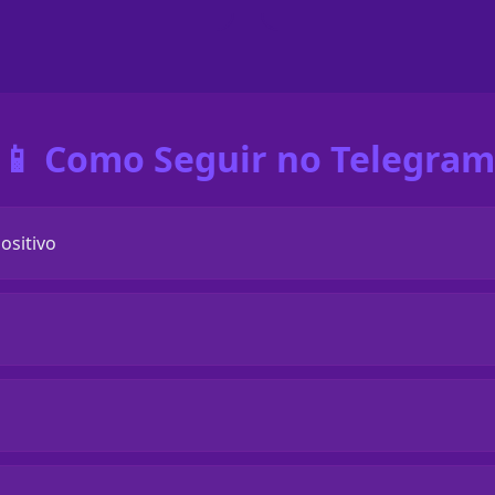
📱 Como Seguir no Telegram
ositivo