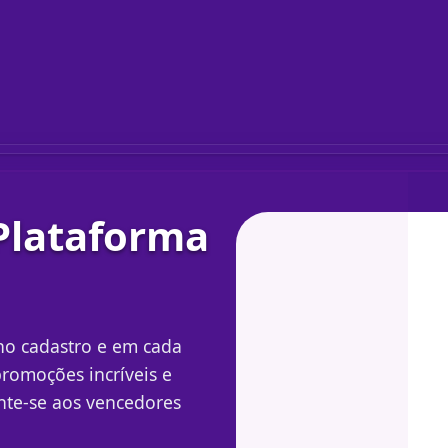
 Plataforma
no cadastro e em cada
promoções incríveis e
unte-se aos vencedores