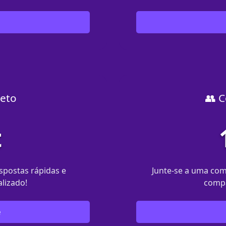
reto
👥 
t
espostas rápidas e
Junte-se a uma com
lizado!
compa
e