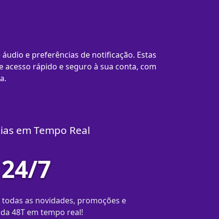
 áudio e preferências de notificação. Estas
e acesso rápido e seguro à sua conta, com
a.
cias em Tempo Real
24/7
e todas as novidades, promoções e
 da 48T em tempo real!