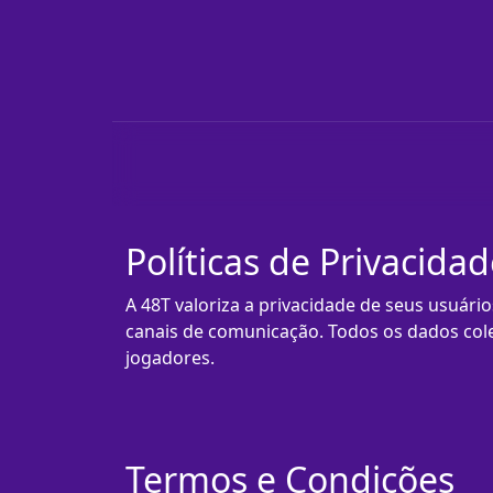
Políticas de Privacida
A 48T valoriza a privacidade de seus usuár
canais de comunicação. Todos os dados cole
jogadores.
Termos e Condições