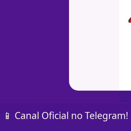
📱 Canal Oficial no Telegram!