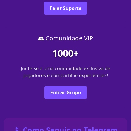
Falar Suporte
👥 Comunidade VIP
1000+
Junte-se a uma comunidade exclusiva de
jogadores e compartilhe experiências!
Entrar Grupo
📱 Como Seguir no Telegram