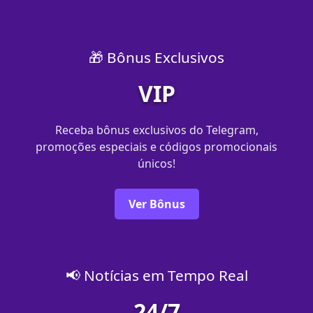
🎁 Bônus Exclusivos
VIP
Receba bônus exclusivos do Telegram,
promoções especiais e códigos promocionais
únicos!
Ver Bônus
📢 Notícias em Tempo Real
24/7