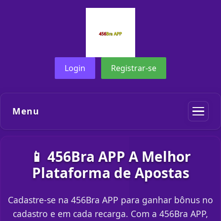
Login
Registrar-se
Menu
📱 456Bra APP A Melhor
Plataforma de Apostas
Cadastre-se na 456Bra APP para ganhar bônus no
cadastro e em cada recarga. Com a 456Bra APP,