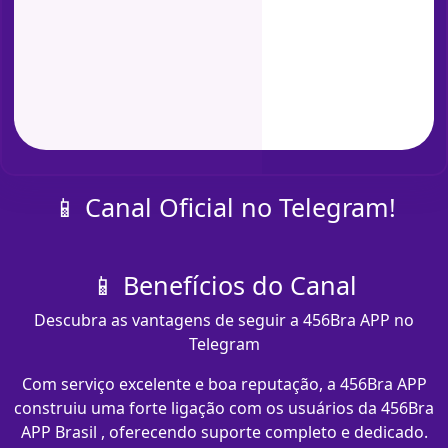
📱 Canal Oficial no Telegram!
📱 Benefícios do Canal
Descubra as vantagens de seguir a 456Bra APP no
Telegram
Com serviço excelente e boa reputação, a 456Bra APP
construiu uma forte ligação com os usuários da 456Bra
APP Brasil , oferecendo suporte completo e dedicado.