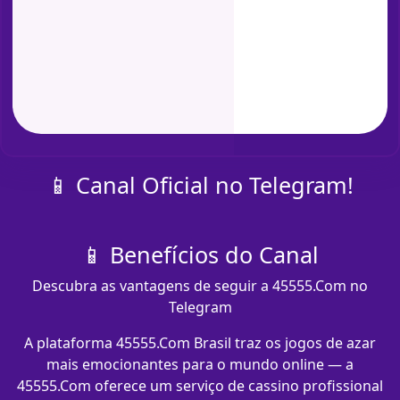
📱 Canal Oficial no Telegram!
📱 Benefícios do Canal
Descubra as vantagens de seguir a 45555.Com no
Telegram
A plataforma 45555.Com Brasil traz os jogos de azar
mais emocionantes para o mundo online — a
45555.Com oferece um serviço de cassino profissional