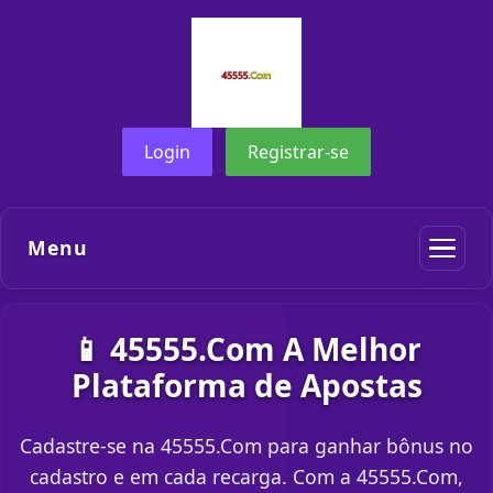
Login
Registrar-se
Menu
📱 45555.Com A Melhor
Plataforma de Apostas
Cadastre-se na 45555.Com para ganhar bônus no
cadastro e em cada recarga. Com a 45555.Com,