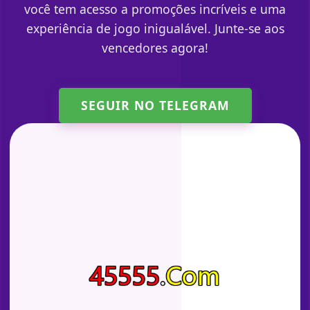
você tem acesso a promoções incríveis e uma
experiência de jogo inigualável. Junte-se aos
vencedores agora!
SEGUIR NO TELEGRAM