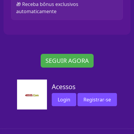
🎁 Receba bônus exclusivos
automaticamente
SEGUIR AGORA
Acessos
Login
Registrar-se