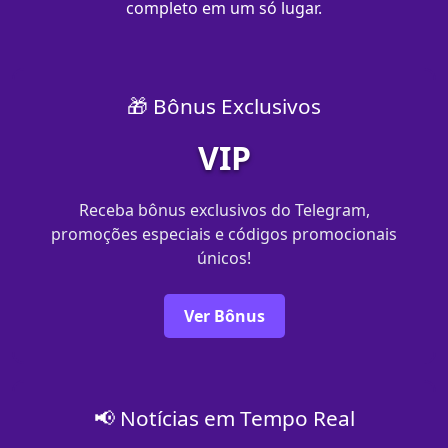
completo em um só lugar.
🎁 Bônus Exclusivos
VIP
Receba bônus exclusivos do Telegram,
promoções especiais e códigos promocionais
únicos!
Ver Bônus
📢 Notícias em Tempo Real