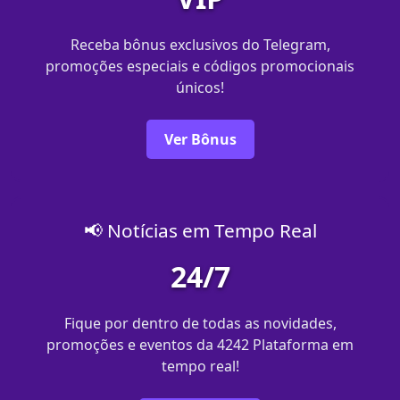
Receba bônus exclusivos do Telegram,
promoções especiais e códigos promocionais
únicos!
Ver Bônus
📢 Notícias em Tempo Real
24/7
Fique por dentro de todas as novidades,
promoções e eventos da 4242 Plataforma em
tempo real!