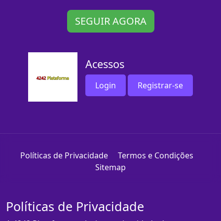
SEGUIR AGORA
Acessos
Login
Registrar-se
Políticas de Privacidade
Termos e Condições
Sitemap
Políticas de Privacidade