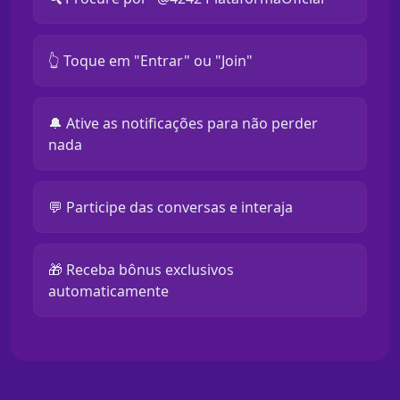
👆 Toque em "Entrar" ou "Join"
🔔 Ative as notificações para não perder
nada
💬 Participe das conversas e interaja
🎁 Receba bônus exclusivos
automaticamente