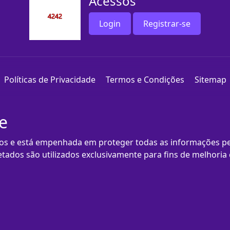
Acessos
Login
Registrar-se
Políticas de Privacidade
Termos e Condições
Sitemap
de
rios e está empenhada em proteger todas as informações p
tados são utilizados exclusivamente para fins de melhoria