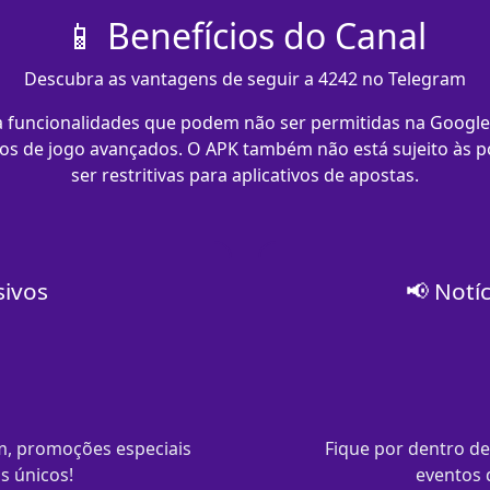
📱 Benefícios do Canal
Descubra as vantagens de seguir a 4242 no Telegram
ça funcionalidades que podem não ser permitidas na Goog
sos de jogo avançados. O APK também não está sujeito às 
ser restritivas para aplicativos de apostas.
sivos
📢 Notí
m, promoções especiais
Fique por dentro d
s únicos!
eventos 