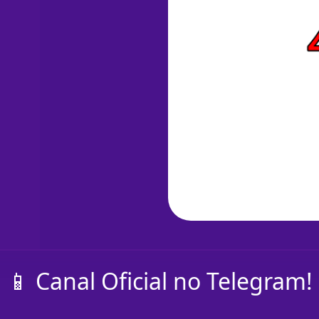
📱 Canal Oficial no Telegram!