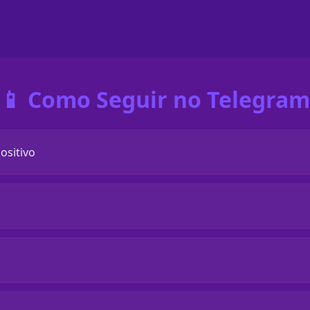
📱 Como Seguir no Telegram
ositivo