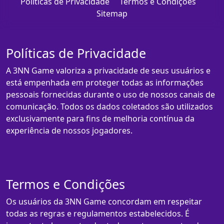
Políticas de Privacidade
Termos e Condições
Sitemap
Políticas de Privacidade
A 3NN Game valoriza a privacidade de seus usuários e
está empenhada em proteger todas as informações
pessoais fornecidas durante o uso de nossos canais de
comunicação. Todos os dados coletados são utilizados
exclusivamente para fins de melhoria contínua da
experiência de nossos jogadores.
Termos e Condições
Os usuários da 3NN Game concordam em respeitar
todas as regras e regulamentos estabelecidos. É