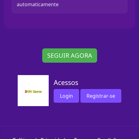
automaticamente
SEGUIR AGORA
Acessos
Login
Registrar-se