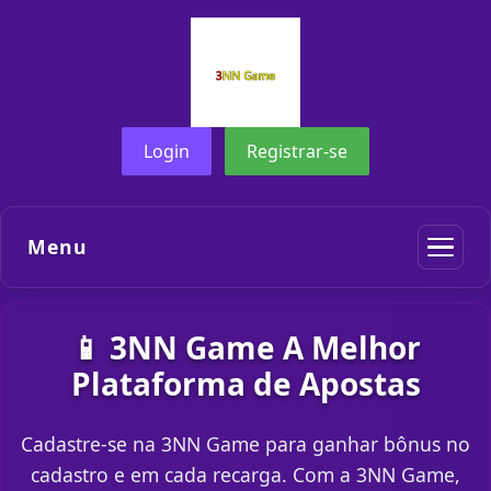
Login
Registrar-se
Menu
📱 3NN Game A Melhor
Plataforma de Apostas
Cadastre-se na 3NN Game para ganhar bônus no
cadastro e em cada recarga. Com a 3NN Game,