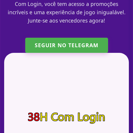
Com Login, você tem acesso a promoções
incríveis e uma experiência de jogo inigualável.
Junte-se aos vencedores agora!
SEGUIR NO TELEGRAM