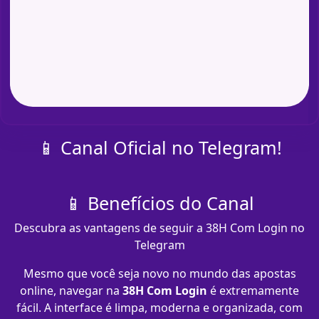
📱 Canal Oficial no Telegram!
📱 Benefícios do Canal
Descubra as vantagens de seguir a 38H Com Login no
Telegram
Mesmo que você seja novo no mundo das apostas
online, navegar na
38H Com Login
é extremamente
fácil. A interface é limpa, moderna e organizada, com