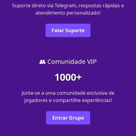
Suporte direto via Telegram, respostas rápidas e
atendimento personalizado!
Falar Suporte
👥 Comunidade VIP
1000+
Junte-se a uma comunidade exclusiva de
jogadores e compartilhe experiências!
Entrar Grupo