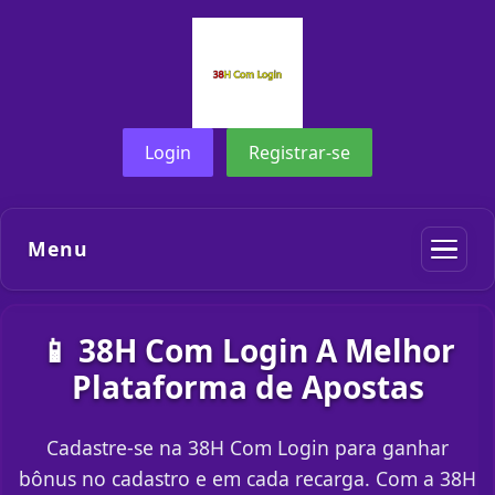
Login
Registrar-se
Menu
📱 38H Com Login A Melhor
Plataforma de Apostas
Cadastre-se na 38H Com Login para ganhar
bônus no cadastro e em cada recarga. Com a 38H