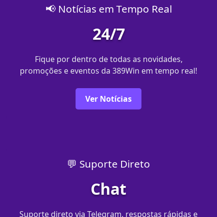
📢 Notícias em Tempo Real
24/7
Fique por dentro de todas as novidades,
promoções e eventos da 389Win em tempo real!
Ver Notícias
💬 Suporte Direto
Chat
Suporte direto via Telegram, respostas rápidas e