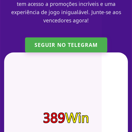
tem acesso a promoções incríveis e uma
experiência de jogo inigualável. Junte-se aos
vencedores agora!
SEGUIR NO TELEGRAM