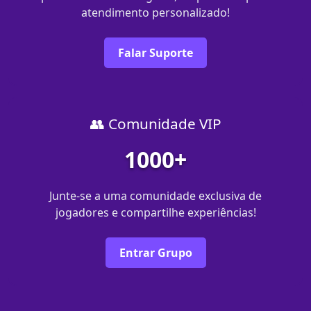
atendimento personalizado!
Falar Suporte
👥 Comunidade VIP
1000+
Junte-se a uma comunidade exclusiva de
jogadores e compartilhe experiências!
Entrar Grupo