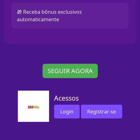
🎁 Receba bônus exclusivos
automaticamente
SEGUIR AGORA
Acessos
Login
Registrar-se