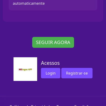
automaticamente
SEGUIR AGORA
Acessos
Login
Registrar-se