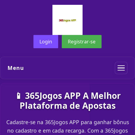
Login
Registrar-se
Menu
📱 365Jogos APP A Melhor
Plataforma de Apostas
Cadastre-se na 365Jogos APP para ganhar bônus
no cadastro e em cada recarga. Com a 365Jogos