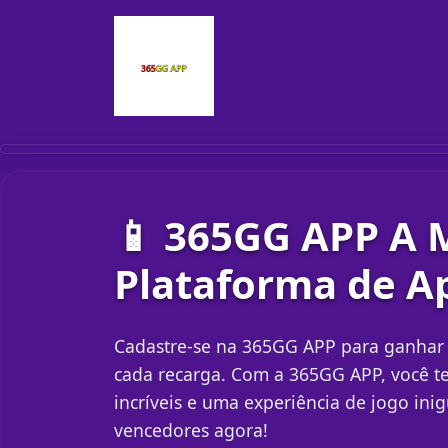
📱 365GG APP A 
Plataforma de A
Cadastre-se na 365GG APP para ganhar
cada recarga. Com a 365GG APP, você 
incríveis e uma experiência de jogo inig
vencedores agora!