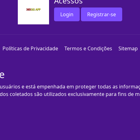
Acessos
Login
Registrar-se
Políticas de Privacidade
Termos e Condições
Sitemap
de
s usuários e está empenhada em proteger todas as informaç
os coletados são utilizados exclusivamente para fins de m