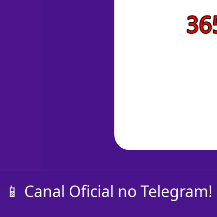
📱 Canal Oficial no Telegram!