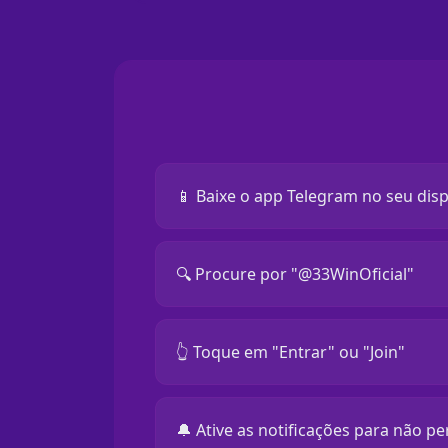
📱 Baixe o app Telegram no seu disp
🔍 Procure por "@33WinOficial"
👆 Toque em "Entrar" ou "Join"
🔔 Ative as notificações para não p