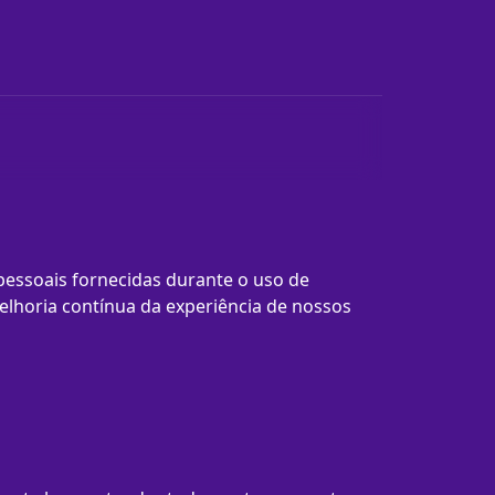
pessoais fornecidas durante o uso de
elhoria contínua da experiência de nossos