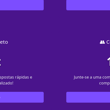
reto
👥 
t
espostas rápidas e
Junte-se a uma com
lizado!
compa
e