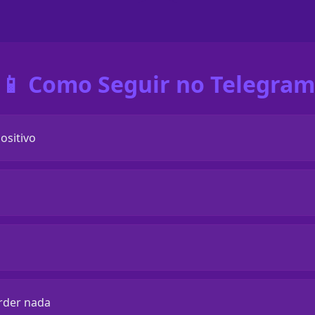
📱 Como Seguir no Telegram
ositivo
erder nada