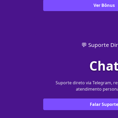
Ver Bônus
💬 Suporte Di
Cha
Suporte direto via Telegram, r
atendimento persona
Falar Suport