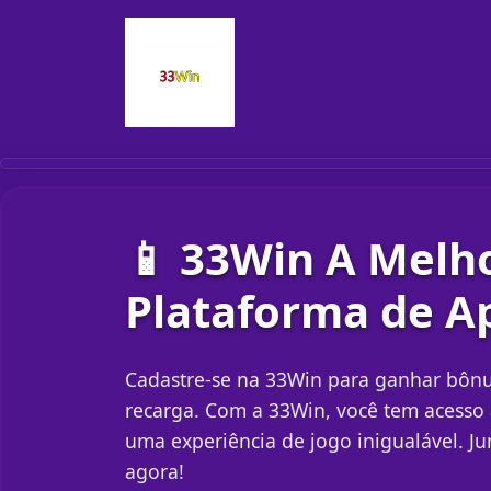
📱 33Win A Melh
Plataforma de A
Cadastre-se na 33Win para ganhar bônu
recarga. Com a 33Win, você tem acesso 
uma experiência de jogo inigualável. J
agora!