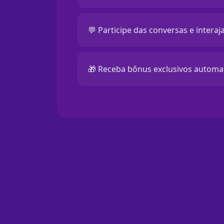
💬 Participe das conversas e interaj
🎁 Receba bônus exclusivos autom