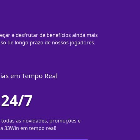
ar a desfrutar de benefícios ainda mais
so de longo prazo de nossos jogadores.
cias em Tempo Real
24/7
e todas as novidades, promoções e
a 33Win em tempo real!