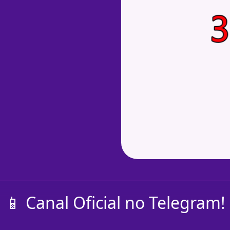
📱 Canal Oficial no Telegram!