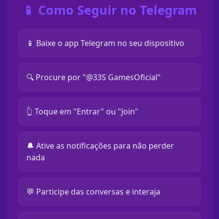
📱 Como Seguir no Telegram
📱 Baixe o app Telegram no seu dispositivo
🔍 Procure por "@33S GamesOficial"
👆 Toque em "Entrar" ou "Join"
🔔 Ative as notificações para não perder
nada
💬 Participe das conversas e interaja