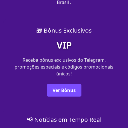
Brasil .
🎁 Bônus Exclusivos
VIP
Receba bônus exclusivos do Telegram,
promoções especiais e códigos promocionais
únicos!
Ver Bônus
📢 Notícias em Tempo Real