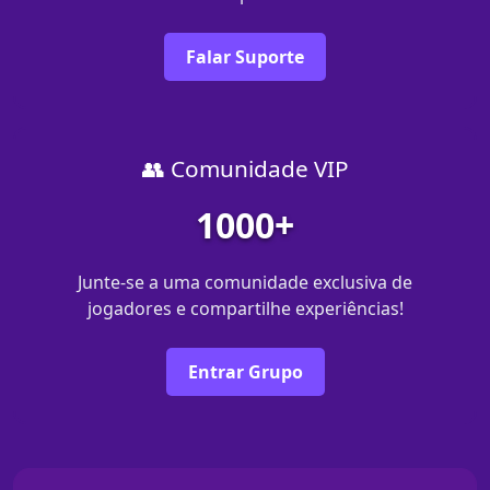
Falar Suporte
👥 Comunidade VIP
1000+
Junte-se a uma comunidade exclusiva de
jogadores e compartilhe experiências!
Entrar Grupo