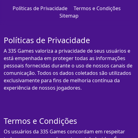
Políticas de Privacidade
Termos e Condições
Sitemap
Políticas de Privacidade
A 33S Games valoriza a privacidade de seus usuários e
está empenhada em proteger todas as informações
pessoais fornecidas durante o uso de nossos canais de
comunicação. Todos os dados coletados são utilizados
exclusivamente para fins de melhoria contínua da
experiência de nossos jogadores.
Termos e Condições
Os usuários da 33S Games concordam em respeitar