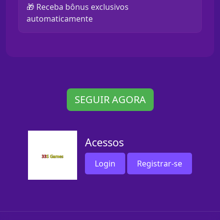
🎁 Receba bônus exclusivos
automaticamente
SEGUIR AGORA
Acessos
Login
Registrar-se