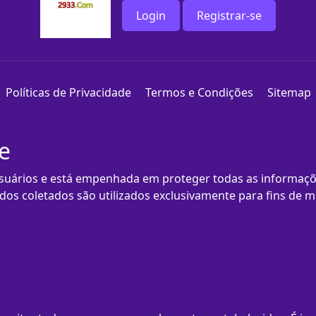
Login
Registrar-se
Políticas de Privacidade
Termos e Condições
Sitemap
de
usuários e está empenhada em proteger todas as informaçõ
os coletados são utilizados exclusivamente para fins de m