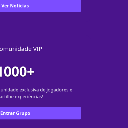
Ver Notícias
Comunidade VIP
1000+
unidade exclusiva de jogadores e
rtilhe experiências!
Entrar Grupo