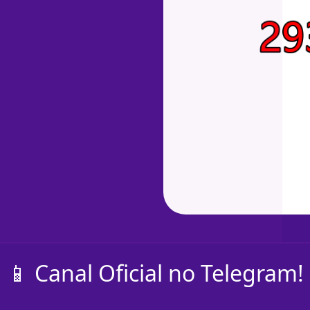
📱 Canal Oficial no Telegram!