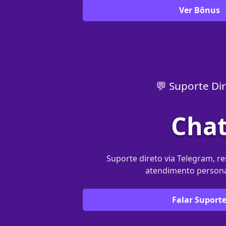
Ver Bônus
💬 Suporte Di
Cha
Suporte direto via Telegram, r
atendimento persona
Falar Suport