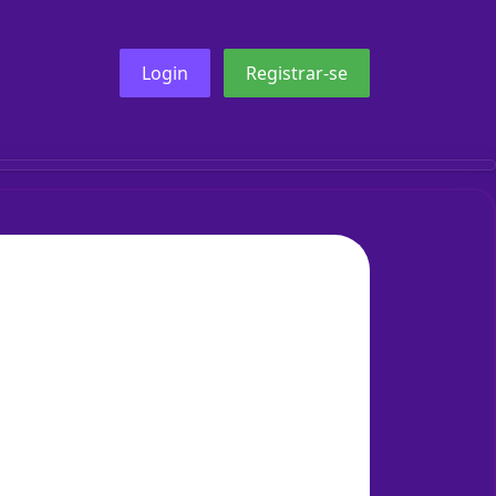
Login
Registrar-se