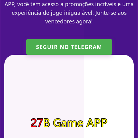
APP, você tem acesso a promoções incríveis e uma
experiência de jogo inigualável. Junte-se aos
vencedores agora!
SEGUIR NO TELEGRAM