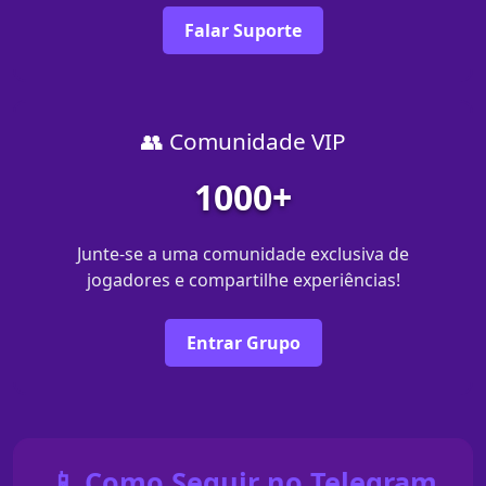
Falar Suporte
👥 Comunidade VIP
1000+
Junte-se a uma comunidade exclusiva de
jogadores e compartilhe experiências!
Entrar Grupo
📱 Como Seguir no Telegram