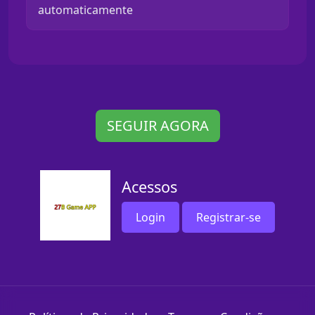
automaticamente
SEGUIR AGORA
Acessos
Login
Registrar-se