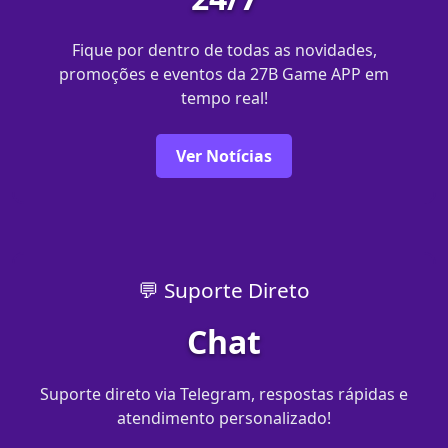
Fique por dentro de todas as novidades,
promoções e eventos da 27B Game APP em
tempo real!
Ver Notícias
💬 Suporte Direto
Chat
Suporte direto via Telegram, respostas rápidas e
atendimento personalizado!