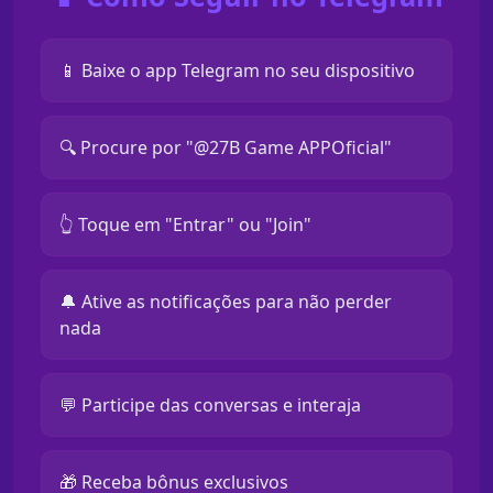
📱 Baixe o app Telegram no seu dispositivo
🔍 Procure por "@27B Game APPOficial"
👆 Toque em "Entrar" ou "Join"
🔔 Ative as notificações para não perder
nada
💬 Participe das conversas e interaja
🎁 Receba bônus exclusivos