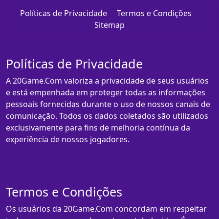
Políticas de Privacidade
Termos e Condições
Sitemap
Políticas de Privacidade
A 20Game.Com valoriza a privacidade de seus usuários
e está empenhada em proteger todas as informações
pessoais fornecidas durante o uso de nossos canais de
comunicação. Todos os dados coletados são utilizados
exclusivamente para fins de melhoria contínua da
experiência de nossos jogadores.
Termos e Condições
Os usuários da 20Game.Com concordam em respeitar