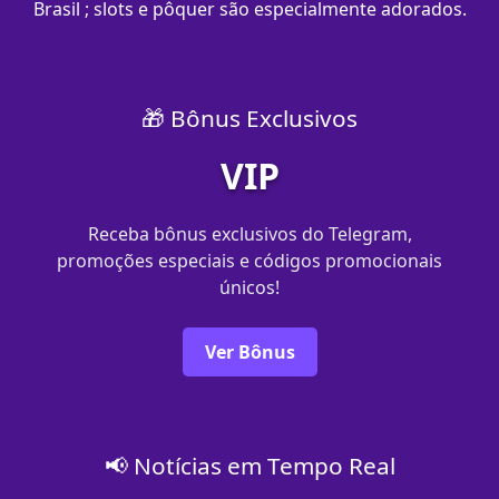
Brasil ; slots e pôquer são especialmente adorados.
🎁 Bônus Exclusivos
VIP
Receba bônus exclusivos do Telegram,
promoções especiais e códigos promocionais
únicos!
Ver Bônus
📢 Notícias em Tempo Real