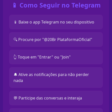
📱 Como Seguir no Telegram
📱 Baixe o app Telegram no seu dispositivo
🔍 Procure por "@20Br PlataformaOficial"
👆 Toque em "Entrar" ou "Join"
🔔 Ative as notificações para não perder
nada
💬 Participe das conversas e interaja