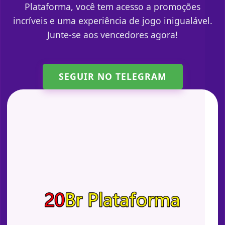
Plataforma, você tem acesso a promoções
incríveis e uma experiência de jogo inigualável.
Junte-se aos vencedores agora!
SEGUIR NO TELEGRAM