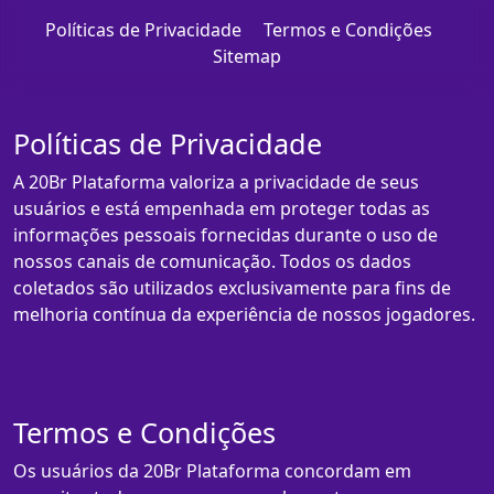
Políticas de Privacidade
Termos e Condições
Sitemap
Políticas de Privacidade
A 20Br Plataforma valoriza a privacidade de seus
usuários e está empenhada em proteger todas as
informações pessoais fornecidas durante o uso de
nossos canais de comunicação. Todos os dados
coletados são utilizados exclusivamente para fins de
melhoria contínua da experiência de nossos jogadores.
Termos e Condições
Os usuários da 20Br Plataforma concordam em