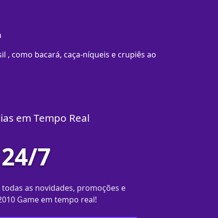
m
l , como bacará, caça-níqueis e crupiês ao
cias em Tempo Real
24/7
e todas as novidades, promoções e
2010 Game em tempo real!