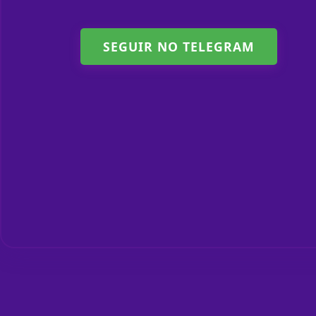
SEGUIR NO TELEGRAM