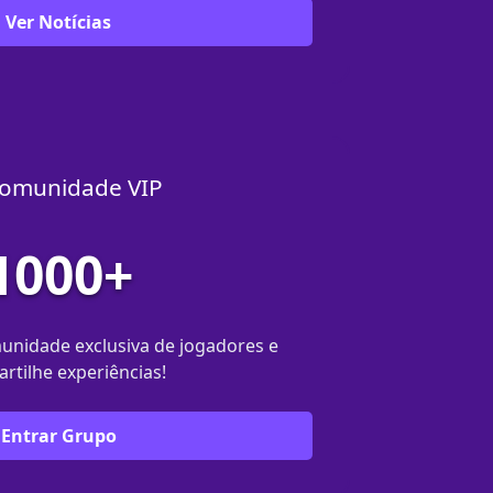
Ver Notícias
Comunidade VIP
1000+
unidade exclusiva de jogadores e
rtilhe experiências!
Entrar Grupo