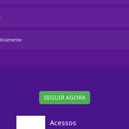
a
aticamente
SEGUIR AGORA
Acessos