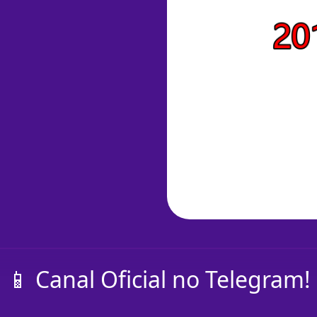
📱 Canal Oficial no Telegram!