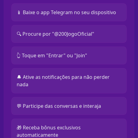
📱 Baixe o app Telegram no seu dispositivo
🔍 Procure por "@200JogoOficial"
👆 Toque em "Entrar" ou "Join"
🔔 Ative as notificações para não perder
nada
💬 Participe das conversas e interaja
🎁 Receba bônus exclusivos
automaticamente