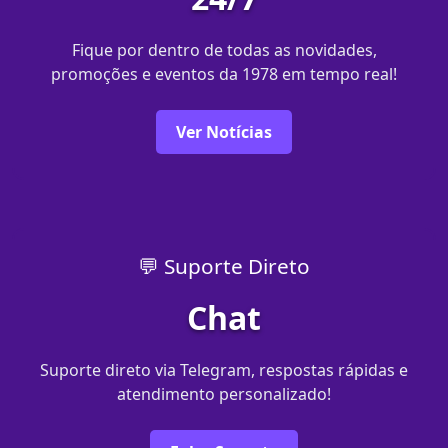
Fique por dentro de todas as novidades,
promoções e eventos da 1978 em tempo real!
Ver Notícias
💬 Suporte Direto
Chat
Suporte direto via Telegram, respostas rápidas e
atendimento personalizado!