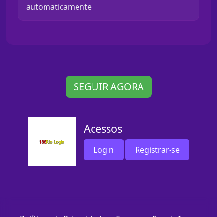
automaticamente
SEGUIR AGORA
Acessos
Login
Registrar-se