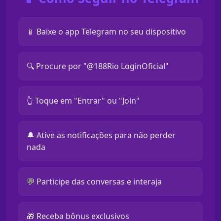
📱 Baixe o app Telegram no seu dispositivo
🔍 Procure por "@188Rio LoginOficial"
👆 Toque em "Entrar" ou "Join"
🔔 Ative as notificações para não perder
nada
💬 Participe das conversas e interaja
🎁 Receba bônus exclusivos