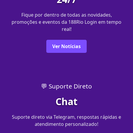
Fique por dentro de todas as novidades,
promoções e eventos da 188Rio Login em tempo
real!
Ver Notícias
💬 Suporte Direto
Chat
Suporte direto via Telegram, respostas rápidas e
atendimento personalizado!