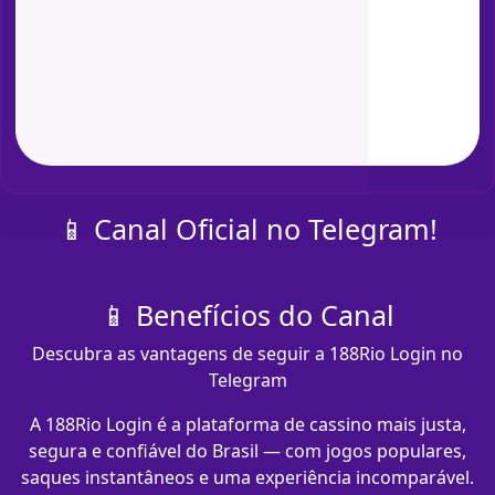
📱 Canal Oficial no Telegram!
📱 Benefícios do Canal
Descubra as vantagens de seguir a 188Rio Login no
Telegram
A 188Rio Login é a plataforma de cassino mais justa,
segura e confiável do Brasil — com jogos populares,
saques instantâneos e uma experiência incomparável.