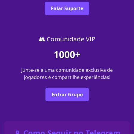
Falar Suporte
👥 Comunidade VIP
1000+
Junte-se a uma comunidade exclusiva de
jogadores e compartilhe experiências!
Entrar Grupo
📱 Como Seguir no Telegram