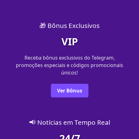
🎁 Bônus Exclusivos
VIP
Receba bônus exclusivos do Telegram,
promoções especiais e códigos promocionais
únicos!
Ver Bônus
📢 Notícias em Tempo Real
24/7