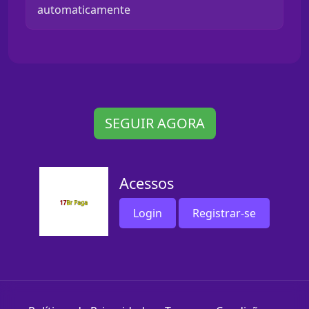
automaticamente
SEGUIR AGORA
Acessos
Login
Registrar-se