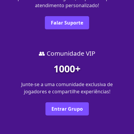
atendimento personalizado!
Falar Suporte
👥 Comunidade VIP
1000+
Junte-se a uma comunidade exclusiva de
jogadores e compartilhe experiências!
Entrar Grupo