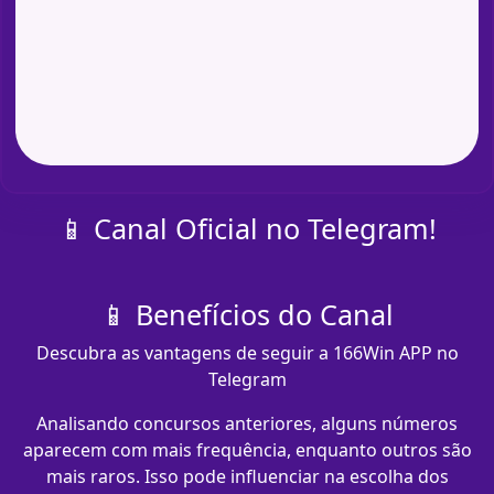
📱 Canal Oficial no Telegram!
📱 Benefícios do Canal
Descubra as vantagens de seguir a 166Win APP no
Telegram
Analisando concursos anteriores, alguns números
aparecem com mais frequência, enquanto outros são
mais raros. Isso pode influenciar na escolha dos