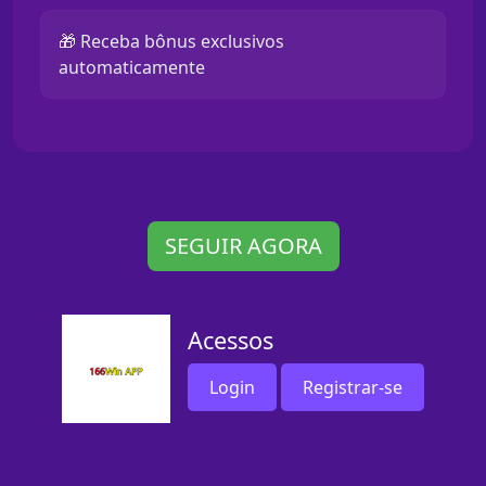
🎁 Receba bônus exclusivos
automaticamente
SEGUIR AGORA
Acessos
Login
Registrar-se