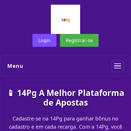
Login
Registrar-se
Menu
📱 14Pg A Melhor Plataforma
de Apostas
Cadastre-se na 14Pg para ganhar bônus no
cadastro e em cada recarga. Com a 14Pg, você