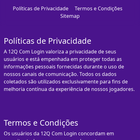
Políticas de Privacidade
Termos e Condições
Sitemap
Políticas de Privacidade
A 12Q Com Login valoriza a privacidade de seus
usuários e está empenhada em proteger todas as
informações pessoais fornecidas durante o uso de
nossos canais de comunicação. Todos os dados
coletados são utilizados exclusivamente para fins de
melhoria contínua da experiência de nossos jogadores.
Termos e Condições
Os usuários da 12Q Com Login concordam em