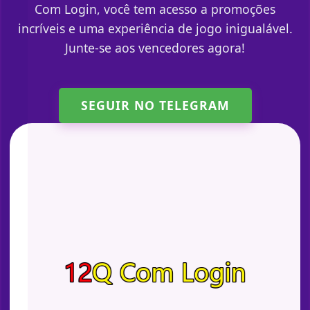
Com Login, você tem acesso a promoções
incríveis e uma experiência de jogo inigualável.
Junte-se aos vencedores agora!
SEGUIR NO TELEGRAM