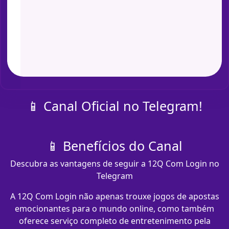
📱 Canal Oficial no Telegram!
📱 Benefícios do Canal
Descubra as vantagens de seguir a 12Q Com Login no
Telegram
A 12Q Com Login não apenas trouxe jogos de apostas
emocionantes para o mundo online, como também
oferece serviço completo de entretenimento pela