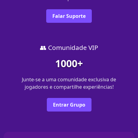
Falar Suporte
👥 Comunidade VIP
1000+
Junte-se a uma comunidade exclusiva de
jogadores e compartilhe experiências!
Entrar Grupo