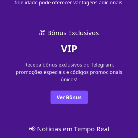
fidelidade pode oferecer vantagens adicionais.
🎁 Bônus Exclusivos
VIP
Receba bônus exclusivos do Telegram,
promoções especiais e códigos promocionais
únicos!
Ver Bônus
📢 Notícias em Tempo Real