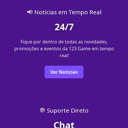
📢 Notícias em Tempo Real
24/7
Fique por dentro de todas as novidades,
promoções e eventos da 123 Game em tempo
real!
Ver Notícias
💬 Suporte Direto
Chat