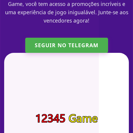
Game, você tem acesso a promoções incríveis e
uma experiência de jogo inigualável. Junte-se aos
vencedores agora!
SEGUIR NO TELEGRAM