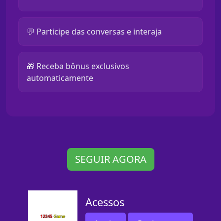
💬 Participe das conversas e interaja
🎁 Receba bônus exclusivos
automaticamente
SEGUIR AGORA
Acessos