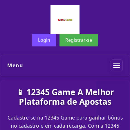
Login
Registrar-se
Menu
📱 12345 Game A Melhor
Plataforma de Apostas
Cadastre-se na 12345 Game para ganhar bônus
no cadastro e em cada recarga. Com a 12345