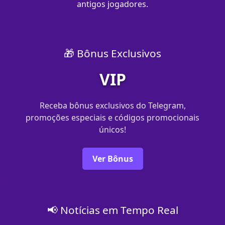
antigos jogadores.
🎁 Bônus Exclusivos
VIP
Receba bônus exclusivos do Telegram,
promoções especiais e códigos promocionais
únicos!
Ver Bônus
📢 Notícias em Tempo Real