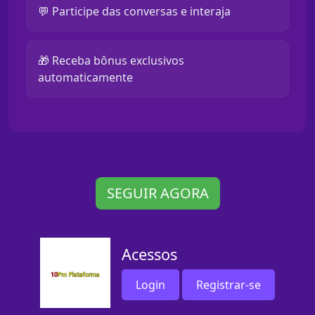
💬 Participe das conversas e interaja
🎁 Receba bônus exclusivos
automaticamente
SEGUIR AGORA
Acessos
Login
Registrar-se