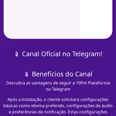
📱 Canal Oficial no Telegram!
📱 Benefícios do Canal
Descubra as vantagens de seguir a 10Pm Plataforma
no Telegram
Após a instalação, o cliente solicitará configurações
básicas como idioma preferido, configurações de áudio
e preferências de notificação. Estas configurações