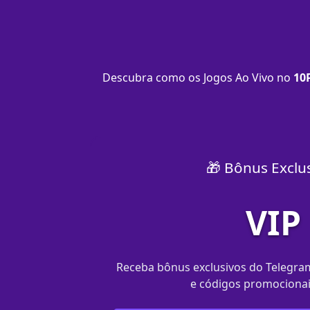
Descubra como os Jogos Ao Vivo no
10
🎁 Bônus Exclu
VIP
Receba bônus exclusivos do Telegra
e códigos promocionai