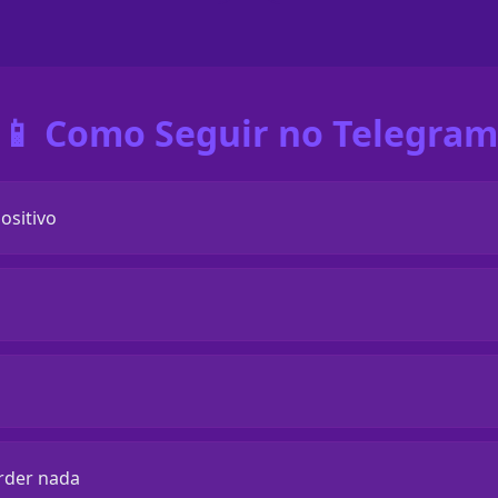
📱 Como Seguir no Telegram
ositivo
erder nada