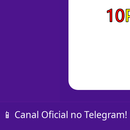
📱 Canal Oficial no Telegram!