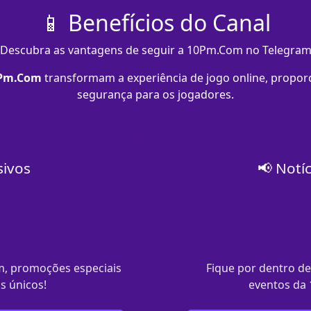
📱 Benefícios do Canal
Descubra as vantagens de seguir a 10Pm.Com no Telegra
Pm.Com
transformam a experiência de jogo online, proporc
segurança para os jogadores.
sivos
📢 Notí
m, promoções especiais
Fique por dentro d
s únicos!
eventos da