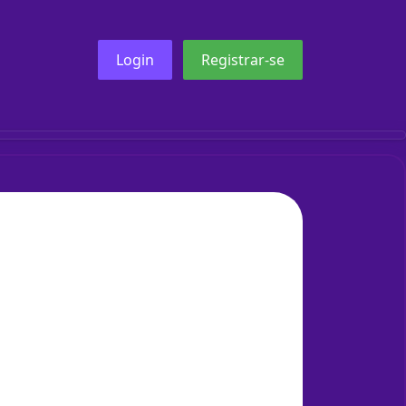
Login
Registrar-se