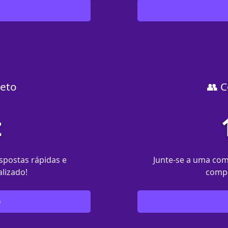
reto
👥 
t
espostas rápidas e
Junte-se a uma com
lizado!
compa
e