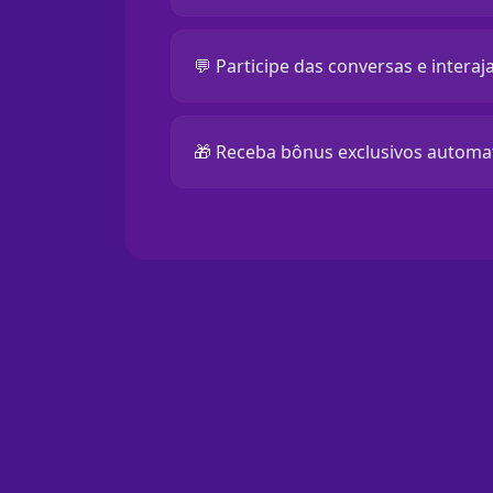
💬 Participe das conversas e interaj
🎁 Receba bônus exclusivos autom