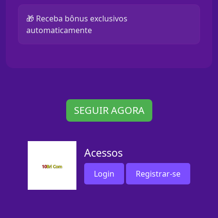
🎁 Receba bônus exclusivos
automaticamente
SEGUIR AGORA
Acessos
Login
Registrar-se