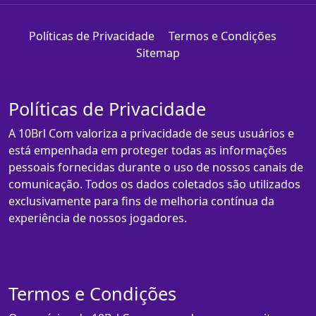
Políticas de Privacidade
Termos e Condições
Sitemap
Políticas de Privacidade
A 10Brl Com valoriza a privacidade de seus usuários e
está empenhada em proteger todas as informações
pessoais fornecidas durante o uso de nossos canais de
comunicação. Todos os dados coletados são utilizados
exclusivamente para fins de melhoria contínua da
experiência de nossos jogadores.
Termos e Condições