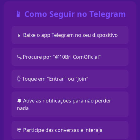
📱 Como Seguir no Telegram
📱 Baixe o app Telegram no seu dispositivo
🔍 Procure por "@10Brl ComOficial"
👆 Toque em "Entrar" ou "Join"
🔔 Ative as notificações para não perder
nada
💬 Participe das conversas e interaja