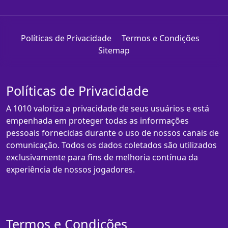
Políticas de Privacidade
Termos e Condições
Sitemap
Políticas de Privacidade
A 1010 valoriza a privacidade de seus usuários e está
empenhada em proteger todas as informações
pessoais fornecidas durante o uso de nossos canais de
comunicação. Todos os dados coletados são utilizados
exclusivamente para fins de melhoria contínua da
experiência de nossos jogadores.
Termos e Condições