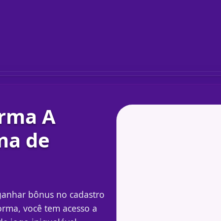
orma A
ma de
 ganhar bônus no cadastro
orma, você tem acesso a