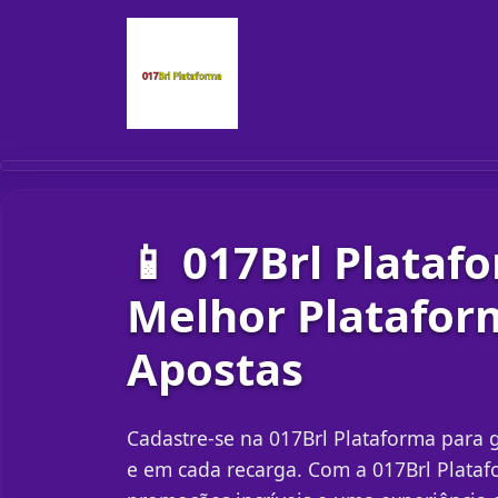
📱 017Brl Plataf
Melhor Platafor
Apostas
Cadastre-se na 017Brl Plataforma para
e em cada recarga. Com a 017Brl Plataf