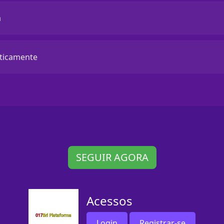
a
aticamente
SEGUIR AGORA
Acessos
Login
Registrar-se