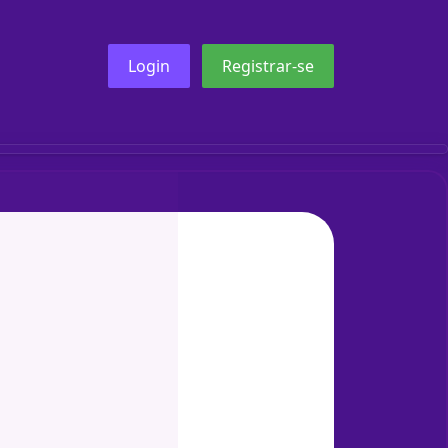
Login
Registrar-se