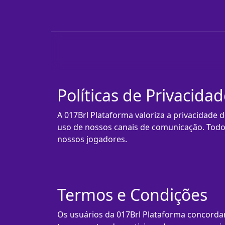
Políticas de Privacida
A 017Brl Plataforma valoriza a privacidade
uso de nossos canais de comunicação. Todos
nossos jogadores.
Termos e Condições
Os usuários da 017Brl Plataforma concordam