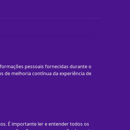
nformações pessoais fornecidas durante o
ns de melhoria contínua da experiência de
s. É importante ler e entender todos os