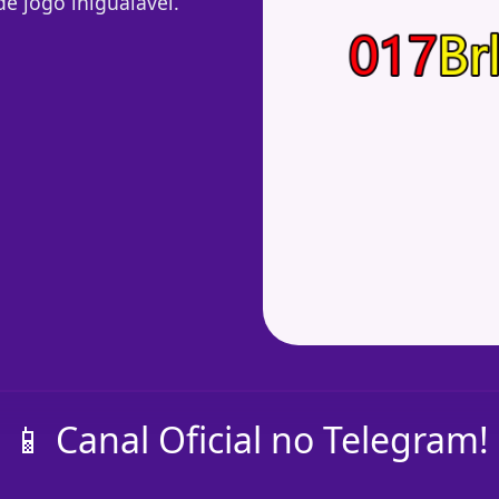
e jogo inigualável.
📱 Canal Oficial no Telegram!